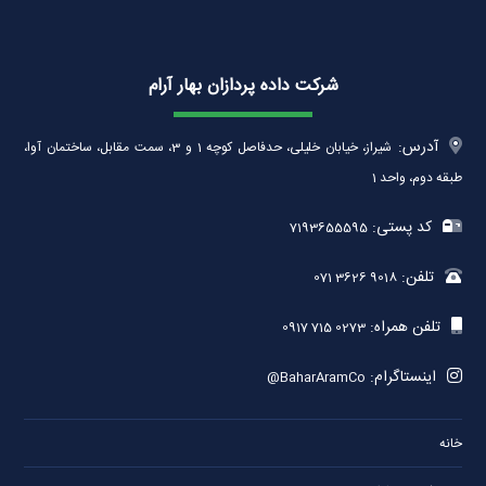
شرکت داده پردازان بهار آرام
آدرس:
شیراز، خیابان خلیلی، حدفاصل کوچه 1 و 3، سمت مقابل، ساختمان آوا،
طبقه دوم، واحد 1
کد پستی:
7193655595
تلفن:
071 3626 9018
تلفن همراه:
0917 715 0273
اینستاگرام:
@BaharAramCo
خانه