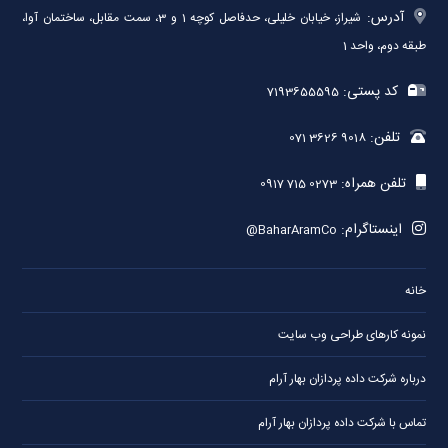
آدرس:
شیراز، خیابان خلیلی، حدفاصل کوچه 1 و 3، سمت مقابل، ساختمان آوا،
طبقه دوم، واحد 1
کد پستی:
7193655595
تلفن:
071 3626 9018
تلفن همراه:
0917 715 0273
اینستاگرام:
@BaharAramCo
خانه
نمونه کارهای طراحی وب سایت
درباره شرکت داده پردازان بهار آرام
تماس با شرکت داده پردازان بهار آرام