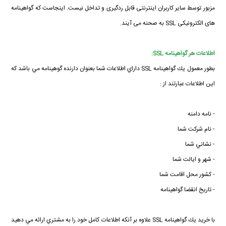
مزبور توسط سایر کاربران اینترنتی قابل ردگیری و تداخل نیست. اینجاست که گواهینامه
های الکترونیکی SSL به صحنه می آیند.
اطلاعات هر گواهينامه SSL:
بطور معمول يك گواهينامه SSL داراي اطلاعات شما بعنوان دارنده گوهينامه مي باشد كه
اين اطلاعات عبارتند از :
- نامه دامنه
- نام شركت شما
- نشاني شما
- شهر و ايالت شما
- كشور محل اقامت شما
- تاريخ انقضا گواهينامه
با خريد يك گواهينامه SSL علاوه بر آنكه اطلاعات كامل خود را به مشتري ارائه مي دهيد