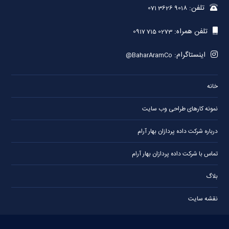
تلفن:
071 3626 9018
تلفن همراه:
0917 715 0273
اینستاگرام:
@BaharAramCo
خانه
نمونه کارهای طراحی وب سایت
درباره شرکت داده پردازان بهار آرام
تماس با شرکت داده پردازان بهار آرام
بلاگ
نقشه سایت