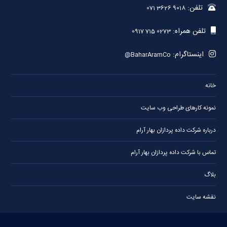
تلفن:
071 3626 9018
تلفن همراه:
0917 715 0273
اینستاگرام:
@BaharAramCo
خانه
نمونه کارهای طراحی وب سایت
درباره شرکت داده پردازان بهار آرام
تماس با شرکت داده پردازان بهار آرام
بلاگ
نقشه سایت