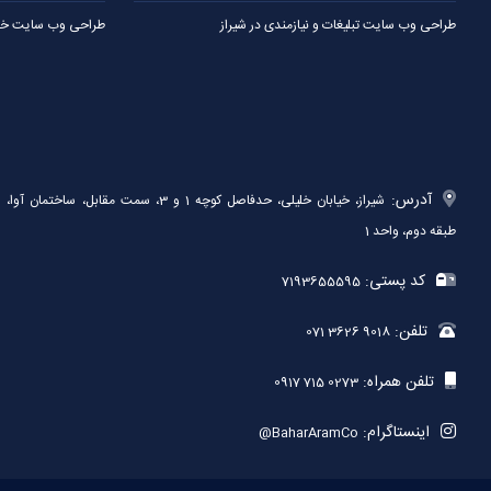
طراحی وب سایت تبلیغات و نیازمندی در شیراز
طراحی وب سایت خدم
آدرس:
شیراز، خیابان خلیلی، حدفاصل کوچه 1 و 3، سمت مقابل، ساختمان آوا،
طبقه دوم، واحد 1
کد پستی:
7193655595
تلفن:
071 3626 9018
تلفن همراه:
0917 715 0273
اینستاگرام:
@BaharAramCo