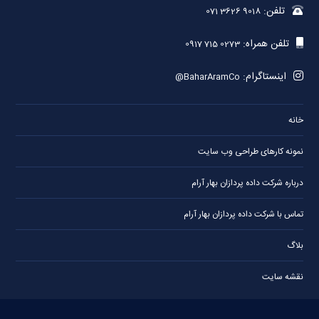
تلفن:
071 3626 9018
تلفن همراه:
0917 715 0273
اینستاگرام:
@BaharAramCo
خانه
نمونه کارهای طراحی وب سایت
درباره شرکت داده پردازان بهار آرام
تماس با شرکت داده پردازان بهار آرام
بلاگ
نقشه سایت