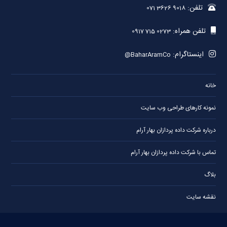
تلفن:
071 3626 9018
تلفن همراه:
0917 715 0273
اینستاگرام:
@BaharAramCo
خانه
نمونه کارهای طراحی وب سایت
درباره شرکت داده پردازان بهار آرام
تماس با شرکت داده پردازان بهار آرام
بلاگ
نقشه سایت