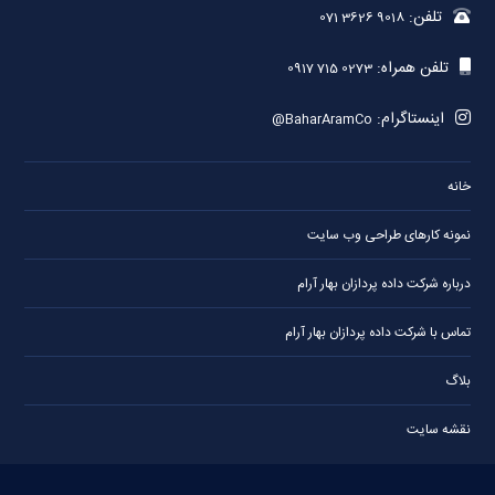
تلفن:
071 3626 9018
تلفن همراه:
0917 715 0273
اینستاگرام:
@BaharAramCo
خانه
نمونه کارهای طراحی وب سایت
درباره شرکت داده پردازان بهار آرام
تماس با شرکت داده پردازان بهار آرام
بلاگ
نقشه سایت