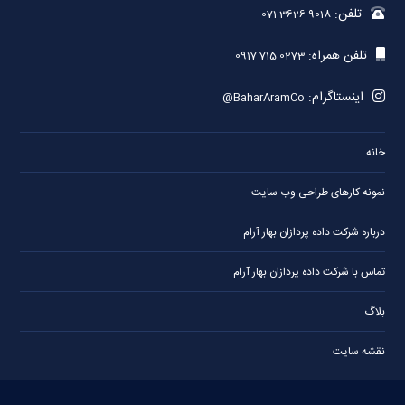
تلفن:
071 3626 9018
تلفن همراه:
0917 715 0273
اینستاگرام:
@BaharAramCo
خانه
نمونه کارهای طراحی وب سایت
درباره شرکت داده پردازان بهار آرام
تماس با شرکت داده پردازان بهار آرام
بلاگ
نقشه سایت