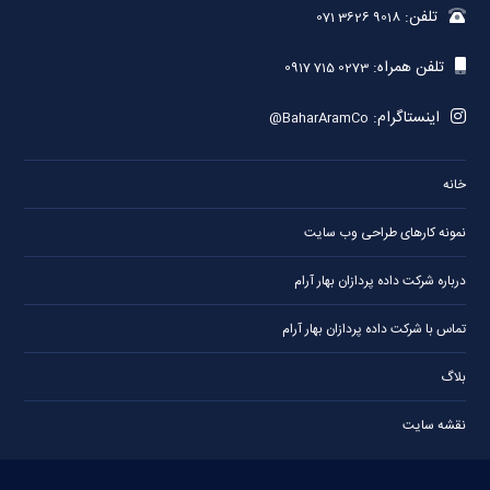
تلفن:
071 3626 9018
تلفن همراه:
0917 715 0273
اینستاگرام:
@BaharAramCo
خانه
نمونه کارهای طراحی وب سایت
درباره شرکت داده پردازان بهار آرام
تماس با شرکت داده پردازان بهار آرام
بلاگ
نقشه سایت