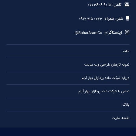
تلفن:
071 3626 9018
تلفن همراه:
0917 715 0273
اینستاگرام:
@BaharAramCo
خانه
نمونه کارهای طراحی وب سایت
درباره شرکت داده پردازان بهار آرام
تماس با شرکت داده پردازان بهار آرام
بلاگ
نقشه سایت