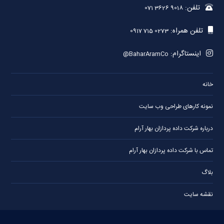
تلفن:
071 3626 9018
تلفن همراه:
0917 715 0273
اینستاگرام:
@BaharAramCo
خانه
نمونه کارهای طراحی وب سایت
درباره شرکت داده پردازان بهار آرام
تماس با شرکت داده پردازان بهار آرام
بلاگ
نقشه سایت