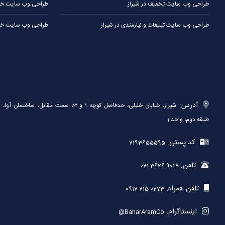
طراحی وب سایت تخفیف در شیراز
طراحی وب سایت خبر
طراحی وب سایت تبلیغات و نیازمندی در شیراز
طراحی وب سایت خدم
آدرس:
شیراز، خیابان خلیلی، حدفاصل کوچه 1 و 3، سمت مقابل، ساختمان آوا،
طبقه دوم، واحد 1
کد پستی:
7193655595
تلفن:
071 3626 9018
تلفن همراه:
0917 715 0273
اینستاگرام:
@BaharAramCo