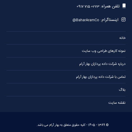
تلفن همراه:
0917 715 0273
اینستاگرام:
@BaharAramCo
خانه
نمونه کارهای طراحی وب سایت
درباره شرکت داده پردازان بهار آرام
تماس با شرکت داده پردازان بهار آرام
بلاگ
نقشه سایت
© 1389 -
1405
- کلیه حقوق متعلق به
بهار آرام
می باشد.