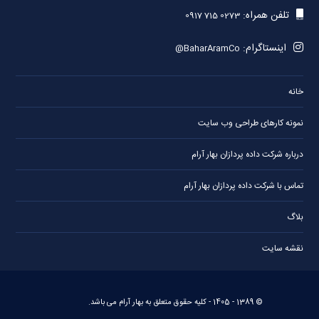
تلفن همراه:
0917 715 0273
اینستاگرام:
@BaharAramCo
خانه
نمونه کارهای طراحی وب سایت
درباره شرکت داده پردازان بهار آرام
تماس با شرکت داده پردازان بهار آرام
بلاگ
نقشه سایت
© 1389 -
1405
- کلیه حقوق متعلق به
بهار آرام
می باشد.