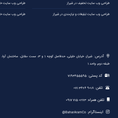
طراحی وب سایت تخفیف در شیراز
طراحی وب سایت خبر
طراحی وب سایت تبلیغات و نیازمندی در شیراز
طراحی وب سایت خدم
آدرس:
شیراز، خیابان خلیلی، حدفاصل کوچه 1 و 3، سمت مقابل، ساختمان آوا،
طبقه دوم، واحد 1
کد پستی:
7193655595
تلفن:
071 3626 9018
تلفن همراه:
0917 715 0273
اینستاگرام:
@BaharAramCo